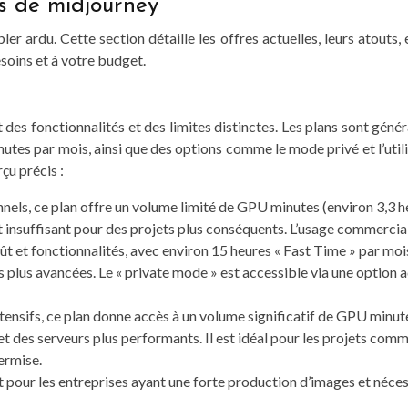
es de midjourney
 ardu. Cette section détaille les offres actuelles, leurs atouts,
soins et à votre budget.
s fonctionnalités et des limites distinctes. Les plans sont génér
utes par mois, ainsi que des options comme le mode privé et l’ut
çu précis :
onnels, ce plan offre un volume limité de GPU minutes (environ 3,3 
t insuffisant pour des projets plus conséquents. L’usage commercial
t et fonctionnalités, avec environ 15 heures « Fast Time » par mois
s plus avancées. Le « private mode » est accessible via une option 
intensifs, ce plan donne accès à un volume significatif de GPU minut
 des serveurs plus performants. Il est idéal pour les projets com
permise.
it pour les entreprises ayant une forte production d’images et néce