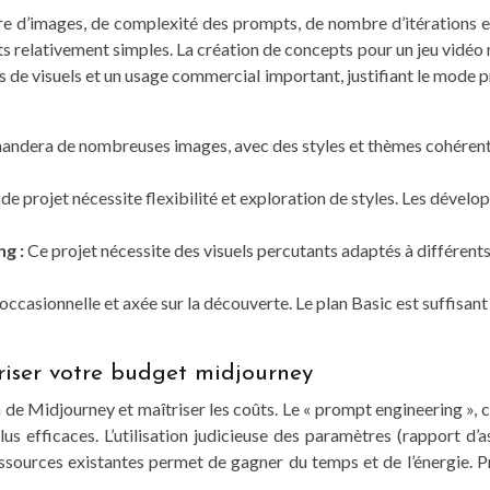
 d’images, de complexité des prompts, de nombre d’itérations et 
elativement simples. La création de concepts pour un jeu vidéo né
de visuels et un usage commercial important, justifiant le mode pri
andera de nombreuses images, avec des styles et thèmes cohérents. 
de projet nécessite flexibilité et exploration de styles. Les déve
ng :
Ce projet nécessite des visuels percutants adaptés à différent
 occasionnelle et axée sur la découverte. Le plan Basic est suffisan
triser votre budget midjourney
 de Midjourney et maîtriser les coûts. Le « prompt engineering », c
lus efficaces. L’utilisation judicieuse des paramètres (rapport d’
ssources existantes permet de gagner du temps et de l’énergie. Pri