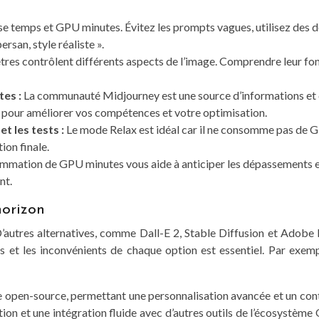
temps et GPU minutes. Évitez les prompts vagues, utilisez des descr
ersan, style réaliste ».
res contrôlent différents aspects de l’image. Comprendre leur fon
tes :
La communauté Midjourney est une source d’informations et d
ns pour améliorer vos compétences et votre optimisation.
t les tests :
Le mode Relax est idéal car il ne consomme pas de GP
ion finale.
mmation de GPU minutes vous aide à anticiper les dépassements et 
nt.
horizon
’autres alternatives, comme Dall-E 2, Stable Diffusion et Adobe Fi
s et les inconvénients de chaque option est essentiel. Par exemp
le open-source, permettant une personnalisation avancée et un cont
tion et une intégration fluide avec d’autres outils de l’écosystème